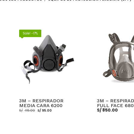
Sale! -17%
3M – RESPIRADOR
3M – RESPIRA
MEDIA CARA 6200
FULL FACE 680
El
El
S/
850.00
S/
115.00
S/
95.00
precio
precio
original
actual
era:
es:
S/ 115.00.
S/ 95.00.