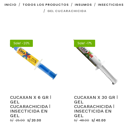
INICIO
TODOS LOS PRODUCTOS
INSUMOS
INSECTICIDAS
GEL CUCARACHICIDA
Sale! -20%
Sale! -17%
CUCAXAN X 6 GR ǀ
CUCAXAN X 30 GR ǀ
GEL
GEL
CUCARACHICIDA ǀ
CUCARACHICIDA ǀ
INSECTICIDA EN
INSECTICIDA EN
GEL
GEL
El
El
El
El
S/
25.00
S/
20.00
S/
48.00
S/
40.00
precio
precio
precio
precio
original
actual
original
actual