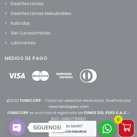
Desinfectantes
Desinfectantes Nebulizables
Raticidas
Gel Cucarachicida
Lubricantes
MEDIOS DE PAGO
@2022
FUMICORP
- Todos los derechos reservados. Diseñado por
www.tandaperu.com
FUMICORP
es una marca registrada de
FUMIX DEL PERÚ S.A.C
-
RUC: 20607799921
0
¿Necesitas ayuda?
SÍGUENOS!
Chatea con nosotros