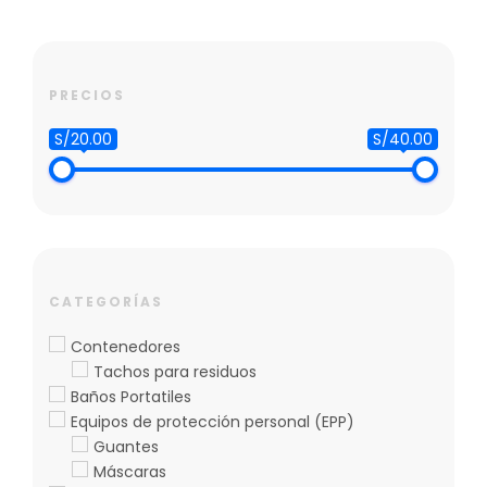
era:
es:
era:
es:
S/ 25.00.
S/ 20.00.
S/ 48.00.
S/ 40.00.
AÑADIR AL CARRITO
AÑADIR AL CARRITO
PRECIOS
S/20.00
S/40.00
CATEGORÍAS
Contenedores
Tachos para residuos
Baños Portatiles
Equipos de protección personal (EPP)
Guantes
Máscaras