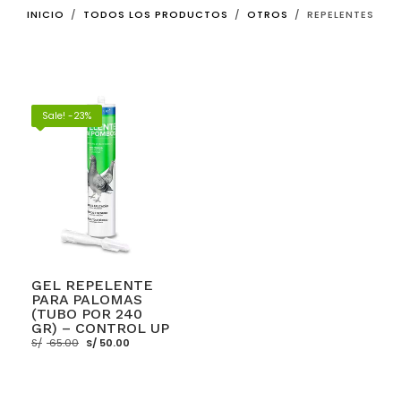
INICIO
TODOS LOS PRODUCTOS
OTROS
REPELENTES
Sale! -23%
GEL REPELENTE
PARA PALOMAS
(TUBO POR 240
GR) – CONTROL UP
El
El
S/
65.00
S/
50.00
precio
precio
original
actual
era:
es:
S/ 65.00.
S/ 50.00.