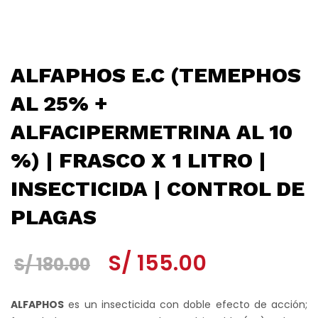
ALFAPHOS E.C (TEMEPHOS
AL 25% +
ALFACIPERMETRINA AL 10
%) | FRASCO X 1 LITRO |
INSECTICIDA | CONTROL DE
PLAGAS
El
El
S/
155.00
S/
180.00
precio
precio
ALFAPHOS
es un insecticida con doble efecto de acción;
original
actual