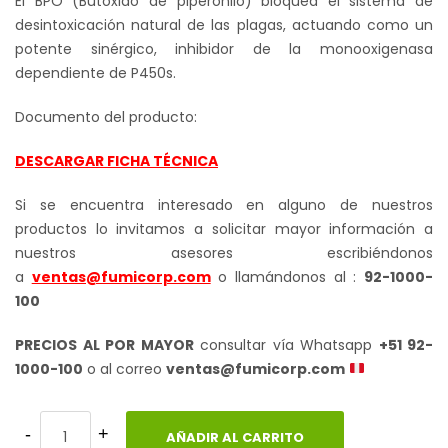
El BPO (Butóxido de piperonilo) bloquea el sistema de
desintoxicación natural de las plagas, actuando como un
potente sinérgico, inhibidor de la monooxigenasa
dependiente de P450s.
Documento del producto:
DESCARGAR FICHA TÉCNICA
Si se encuentra interesado en alguno de nuestros
productos lo invitamos a solicitar mayor información a
nuestros asesores escribiéndonos
a
ventas@fumicorp.com
o llamándonos al :
92-1000-
100
PRECIOS AL POR MAYOR
consultar vía Whatsapp
+51 92-
1000-100
o al correo
ventas@fumicorp.com
AÑADIR AL CARRITO