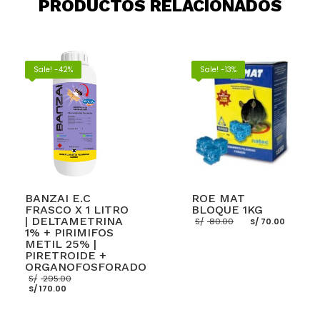
PRODUCTOS RELACIONADOS
Sale! -42%
Sale! -13%
BANZAI E.C
ROE MAT
FRASCO X 1 LITRO
BLOQUE 1KG
El
El
| DELTAMETRINA
S/
80.00
S/
70.00
precio
preci
1% + PIRIMIFOS
original
actua
METIL 25% |
era:
es:
PIRETROIDE +
S/ 80.00.
S/ 70.
ORGANOFOSFORADO
El
S/
295.00
El
precio
AÑADIR AL CARRITO
S/
170.00
precio
original
actual
era:
es:
S/ 295.00.