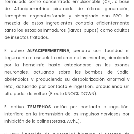
formulado como concentrado emulsionable (CE), a base
de Alfacipermetrina piretroide de última generación,
era:
es:
temephos organofosforado y sinergizado con BPO; la
S/ 180.00.
S/ 155.00.
mezcla de estos ingredientes controla eficientemente
tanto los estadios inmaduros (larvas, pupas) como adultos
de insectos tratados.
El activo
ALFACIPERMETRINA
; penetra con facilidad el
tegumento o esqueleto externo de los insectos, circulando
por la hemolinfa hasta estacionarse en los axones
neuronales, actuando sobre las bombas de Sodio,
abriéndolas y produciendo su despolarización anormal y
letal; actuando por contacto e ingestión, produciendo un
alto poder de volteo (Efecto KNOCK DOWN).
El activo
TEMEPHOS
actúa por contacto e ingestión.
Interfiere en la transmisión de los impulsos nerviosos por
inhibición de la colinesterasa. AChE).