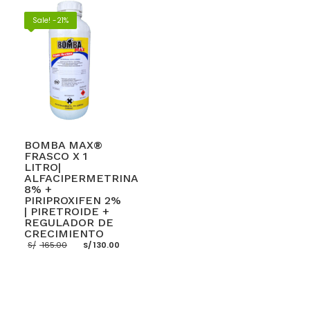
Sale! -21%
BOMBA MAX®
FRASCO X 1
LITRO|
ALFACIPERMETRINA
8% +
PIRIPROXIFEN 2%
| PIRETROIDE +
REGULADOR DE
CRECIMIENTO
El
El
S/
165.00
S/
130.00
precio
precio
original
actual
era:
es:
S/ 165.00.
S/ 130.00.
AÑADIR AL CARRITO