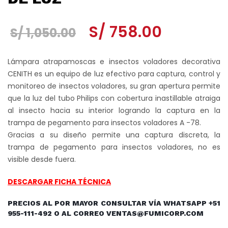
El
El
S/
758.00
S/
1,050.00
precio
precio
Lámpara atrapamoscas e insectos voladores decorativa
original
actual
CENITH es un equipo de luz efectivo para captura, control y
monitoreo de insectos voladores, su gran apertura permite
era:
es:
que la luz del tubo Philips con cobertura inastillable atraiga
S/ 1,050.00.
S/ 758.00.
al insecto hacia su interior logrando la captura en la
trampa de pegamento para insectos voladores A -78.
Gracias a su diseño permite una captura discreta, la
trampa de pegamento para insectos voladores, no es
visible desde fuera.
DESCARGAR FICHA TÉCNICA
PRECIOS AL POR MAYOR CONSULTAR VÍA WHATSAPP +51
955-111-492 O AL CORREO VENTAS@FUMICORP.COM