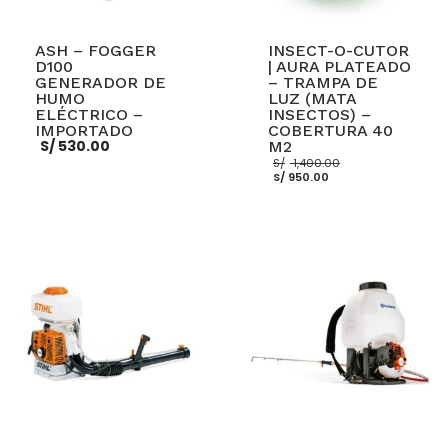
ASH – FOGGER
INSECT-O-CUTOR
D100
| AURA PLATEADO
GENERADOR DE
– TRAMPA DE
HUMO
LUZ (MATA
ELÉCTRICO –
INSECTOS) –
IMPORTADO
COBERTURA 40
S/
530.00
M2
El
S/
1,400.00
El
precio
S/
950.00
precio
original
actual
era:
es:
S/ 1,400.00.
S/ 950.00.
AÑADIR AL CARRITO
AÑADIR AL CARRITO