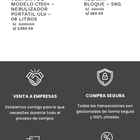
MODELO C150+ –
BLOQUE – 5KG
El
NEBULIZADOR
S/
320.00
El
precio
PORTÁTIL ULV –
S/
260.00
precio
original
06 LITROS
actual
era:
El
S/
3,200.00
es:
S/ 320.00.
El
precio
S/
2,550.00
S/ 260.00.
precio
original
actual
era:
es:
S/ 3,200.00.
AÑADIR AL CARRITO
S/ 2,550.00.
AÑADIR AL CARRITO
COMPRA SEGURA
VENTA A EMPRESAS
Todas las transacciones son
Estaremos contigo para lo que
gestionadas de forma segura
necesites durante todo el
y 100% cifradas.
proceso de compra.