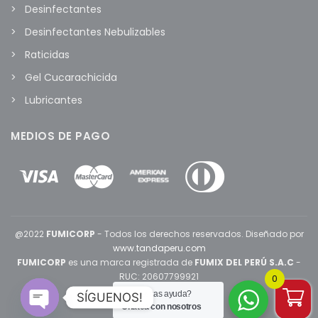
Desinfectantes
Desinfectantes Nebulizables
Raticidas
Gel Cucarachicida
Lubricantes
MEDIOS DE PAGO
@2022
FUMICORP
- Todos los derechos reservados. Diseñado por
www.tandaperu.com
FUMICORP
es una marca registrada de
FUMIX DEL PERÚ S.A.C
-
RUC: 20607799921
0
¿Necesitas ayuda?
SÍGUENOS!
Chatea con nosotros