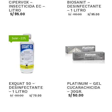
CIPERVOX –
BIOSANIT –
INSECTICIDA EC –
DESINFECTANTE
LITRO
– 1 LITRO
El
El
S/
95.00
S/
110.00
S/
95.00
precio
preci
original
actua
era:
es:
S/ 110.00.
S/ 95.
AÑADIR AL CARRITO
LEER MÁS
Sale! -22%
EXQUAT 50 –
PLATINUM – GEL
DESINFECTANTE
CUCARACHICIDA
– 1 LITRO
– 30GR.
El
El
S/
50.00
S/
90.00
S/
70.00
precio
precio
original
actual
era:
es:
S/ 90.00.
S/ 70.00.