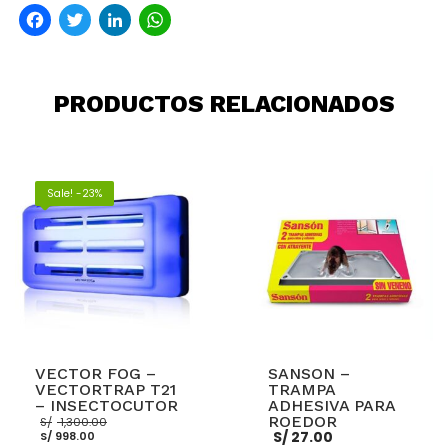
Facebook
Twitter
LinkedIn
WhatsApp
PRODUCTOS RELACIONADOS
Sale! -23%
VECTOR FOG –
SANSON –
VECTORTRAP T21
TRAMPA
– INSECTOCUTOR
ADHESIVA PARA
El
ROEDOR
S/
1,300.00
El
precio
S/
27.00
S/
998.00
precio
original