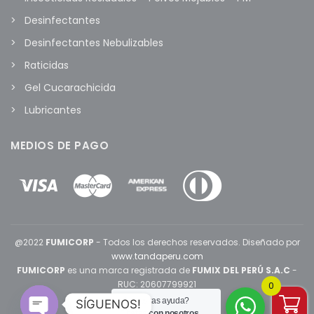
Desinfectantes
Desinfectantes Nebulizables
Raticidas
Gel Cucarachicida
Lubricantes
MEDIOS DE PAGO
@2022
FUMICORP
- Todos los derechos reservados. Diseñado por
www.tandaperu.com
FUMICORP
es una marca registrada de
FUMIX DEL PERÚ S.A.C
-
RUC: 20607799921
0
¿Necesitas ayuda?
SÍGUENOS!
Chatea con nosotros