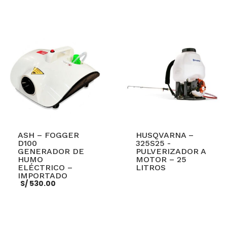
actual
era:
es:
S/ 1,300.00.
S/ 998.00.
AÑADIR AL CARRITO
AÑADIR AL CARRITO
ASH – FOGGER
HUSQVARNA –
D100
325S25 -
GENERADOR DE
PULVERIZADOR A
HUMO
MOTOR – 25
ELÉCTRICO –
LITROS
IMPORTADO
S/
530.00
LEER MÁS