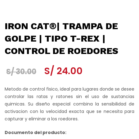
IRON CAT®| TRAMPA DE
GOLPE | TIPO T-REX |
CONTROL DE ROEDORES
El
El
S/
24.00
S/
30.00
precio
precio
Metodo de control fisico, ideal para lugares donde se desee
original
actual
controlar las ratas y ratones sin el uso de sustancias
quimicas. Su diseño especial combina la sensibilidad de
era:
es:
activacion con la velocidad exacta que se necesita para
S/ 30.00.
S/ 24.00.
capturar y eliminar a los roedores.
Documento del producto: