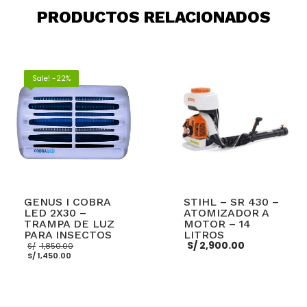
PRODUCTOS RELACIONADOS
Sale! -22%
GENUS I COBRA
STIHL – SR 430 –
LED 2X30 –
ATOMIZADOR A
TRAMPA DE LUZ
MOTOR – 14
PARA INSECTOS
LITROS
El
S/
2,900.00
S/
1,850.00
El
precio
S/
1,450.00
precio
original
actual
era:
es:
S/ 1,850.00.
S/ 1,450.00.