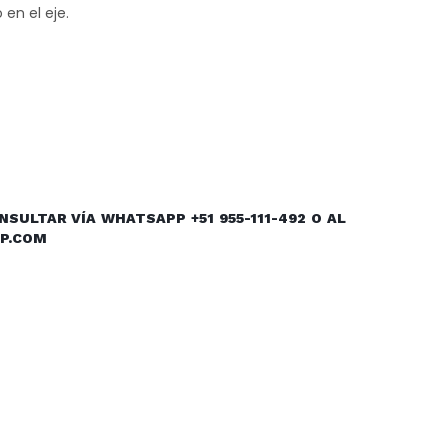
 en el eje.
SULTAR VÍA WHATSAPP +51 955-111-492 O AL
P.COM
dIn
atsApp