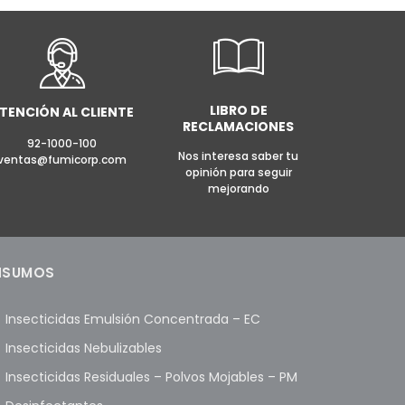
E INFO
AÑADIR AL CARRITO
MORE INFO
LIBRO DE
TENCIÓN AL CLIENTE
RECLAMACIONES
92-1000-100
Nos interesa saber tu
ventas@fumicorp.com
opinión para seguir
mejorando
NSUMOS
Insecticidas Emulsión Concentrada – EC
Insecticidas Nebulizables
Insecticidas Residuales – Polvos Mojables – PM