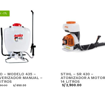
! -17%
O – MODELO 435 –
STIHL – SR 430 –
VERIZADOR MANUAL –
ATOMIZADOR A MOTOR
LITROS
14 LITROS
El
El
S/
2,900.00
80.00
S/
650.00
precio
precio
original
actual
era:
es:
S/ 780.00.
S/ 650.00.