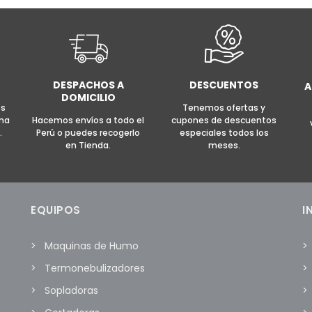
R AL CARRITO
MORE INFO
AÑADIR AL CARRITO
MOR
DESPACHOS A
DESCUENTOS
A
DOMICILIO
es
Tenemos ofertas y
rma
Hacemos envíos a todo el
cupones de descuentos
.
Perú o puedes recogerlo
especiales todos los
en Tienda.
meses.
EQUIPOS
I
Maquinas de Humo
Termonebulizadores
Sopladoras