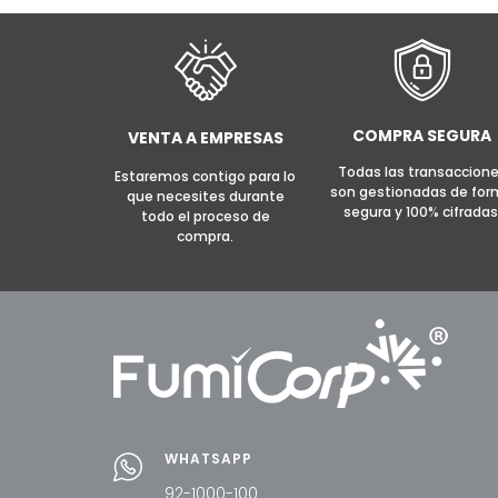
AÑADIR AL CARRITO
MORE INFO
AÑADI
COMPRA SEGURA
VENTA A EMPRESAS
Todas las transaccion
Estaremos contigo para lo
son gestionadas de fo
que necesites durante
segura y 100% cifradas
todo el proceso de
compra.
WHATSAPP
92-1000-100