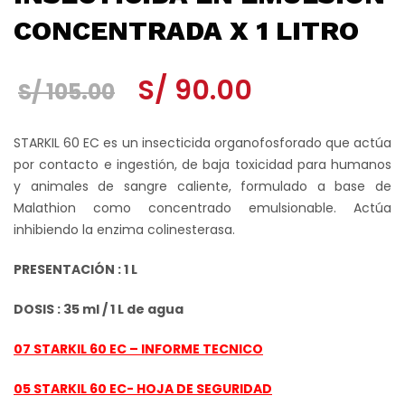
CONCENTRADA X 1 LITRO
El
El
S/
90.00
S/
105.00
precio
precio
STARKIL 60 EC es un insecticida organofosforado que actúa
original
actual
por contacto e ingestión, de baja toxicidad para humanos
y animales de sangre caliente, formulado a base de
era:
es:
Malathion como concentrado emulsionable. Actúa
S/ 105.00.
S/ 90.00.
inhibiendo la enzima colinesterasa.
PRESENTACIÓN : 1 L
DOSIS : 35 ml / 1 L de agua
07 STARKIL 60 EC – INFORME TECNICO
05 STARKIL 60 EC- HOJA DE SEGURIDAD