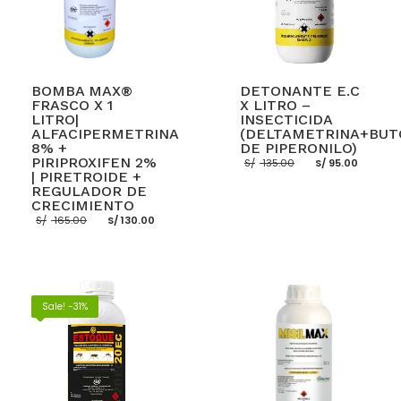
BOMBA MAX®
DETONANTE E.C
FRASCO X 1
X LITRO –
LITRO|
INSECTICIDA
ALFACIPERMETRINA
(DELTAMETRINA+BUT
8% +
DE PIPERONILO)
El
El
PIRIPROXIFEN 2%
S/
135.00
S/
95.00
precio
preci
| PIRETROIDE +
original
actua
REGULADOR DE
era:
es:
CRECIMIENTO
S/ 135.00.
S/ 95.
El
El
S/
165.00
S/
130.00
precio
precio
original
actual
AÑADIR AL CARRITO
era:
es:
S/ 165.00.
S/ 130.00.
AÑADIR AL CARRITO
Sale! -31%