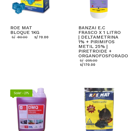
ROE MAT
BANZAI E.C
BLOQUE 1KG
FRASCO X 1 LITRO
El
El
| DELTAMETRINA
S/
80.00
S/
70.00
precio
precio
1% + PIRIMIFOS
original
actual
METIL 25% |
era:
es:
PIRETROIDE +
S/ 80.00.
S/ 70.00.
ORGANOFOSFORADO
El
S/
295.00
El
precio
AÑADIR AL CARRITO
S/
170.00
precio
original
actual
era:
es:
S/ 295.00.
S/ 170.00.
AÑADIR AL CARRITO
Sale! -21%