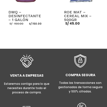
DMQ –
ROE MAT –
DESINFECTANTE
CEREAL MIX –
– 1 GALÓN
500GR
El
El
S/
45.00
S/
190.00
S/
150.00
precio
precio
original
actual
era:
es:
S/ 190.00.
S/ 150.00.
AÑADIR AL CARRITO
AÑADIR AL CARRITO
COMPRA SEGURA
VENTA A EMPRESAS
Todas las transacciones son
Estaremos contigo para lo que
gestionadas de forma segura
necesites durante todo el
y 100% cifradas.
proceso de compra.