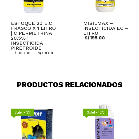
ESTOQUE 20 E.C
MISILMAX –
FRASCO X 1 LITRO
INSECTICIDA EC –
| CIPERMETRINA
LITRO
S/
195.00
20.5% |
INSECTICIDA
PIRETROIDE
El
El
S/
160.00
S/
110.00
precio
precio
original
actual
era:
es:
AÑADIR AL CARRITO
S/ 160.00.
S/ 110.00.
AÑADIR AL CARRITO
PRODUCTOS RELACIONADOS
Sale! -13%
Sale! -42%