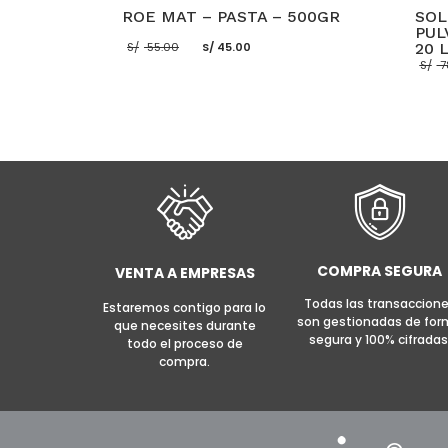
ROE MAT – PASTA – 500GR
SOL
PUL
El
El
S/
55.00
S/
45.00
20 
precio
precio
S/
7
original
actual
era:
es:
S/ 55.00.
S/ 45.00.
AÑADIR AL CARRITO
MORE INFO
AÑADI
COMPRA SEGURA
VENTA A EMPRESAS
Todas las transaccion
Estaremos contigo para lo
son gestionadas de fo
que necesites durante
segura y 100% cifradas
todo el proceso de
compra.