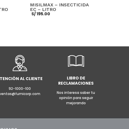
MISILMAX – INSECTICIDA
TRO
EC – LITRO
S/
195.00
0.
E INFO
AÑADIR AL CARRITO
MORE INFO
LIBRO DE
TENCIÓN AL CLIENTE
RECLAMACIONES
92-1000-100
Nos interesa saber tu
ventas@fumicorp.com
opinión para seguir
mejorando