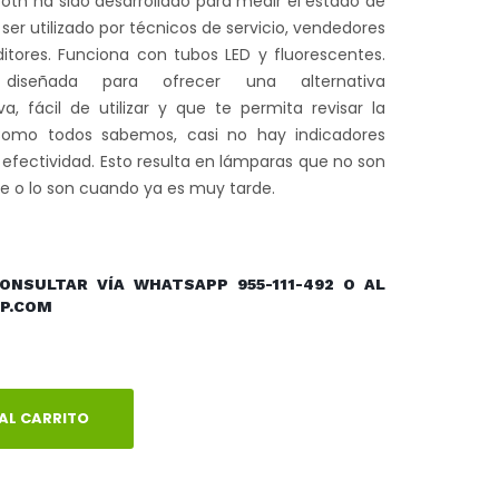
oth ha sido desarrollado para medir el estado de
er utilizado por técnicos de servicio, vendedores
itores. Funciona con tubos LED y fluorescentes.
diseñada para ofrecer una alternativa
 fácil de utilizar y que te permita revisar la
 Como todos sabemos, casi no hay indicadores
 efectividad. Esto resulta en lámparas que no son
 o lo son cuando ya es muy tarde.
ONSULTAR VÍA WHATSAPP 955-111-492 O AL
P.COM
AL CARRITO