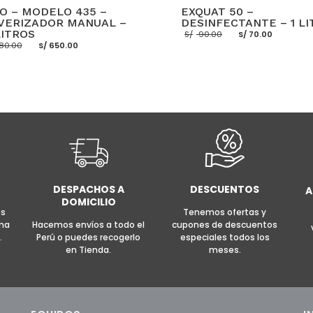
O – MODELO 435 –
EXQUAT 50 –
VERIZADOR MANUAL –
DESINFECTANTE – 1 LI
El
El
LITROS
S/
90.00
S/
70.00
precio
precio
El
El
80.00
S/
650.00
original
actual
precio
precio
era:
es:
original
actual
S/ 90.00.
S/ 70.0
era:
es:
S/ 780.00.
S/ 650.00.
AÑADIR AL CARRITO
MOR
R AL CARRITO
MORE INFO
DESPACHOS A
DESCUENTOS
A
DOMICILIO
es
Tenemos ofertas y
rma
Hacemos envíos a todo el
cupones de descuentos
.
Perú o puedes recogerlo
especiales todos los
en Tienda.
meses.