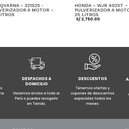
QVARNA – 321S25 -
HONDA – WJR 4025T –
VERIZADOR A MOTOR –
PULVERIZADOR A MOT
LITROS
25 LITROS
S/
2,750.00
MÁS
MORE INFO
AÑADIR AL CARRITO
MOR
DESPACHOS A
DESCUENTOS
A
DOMICILIO
es
Tenemos ofertas y
rma
Hacemos envíos a todo el
cupones de descuentos
.
Perú o puedes recogerlo
especiales todos los
en Tienda.
meses.