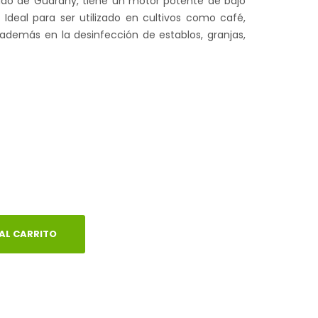
zado de Guarany, tiene un motor potente de bajo
deal para ser utilizado en cultivos como café,
; además en la desinfección de establos, granjas,
AL CARRITO
dIn
atsApp