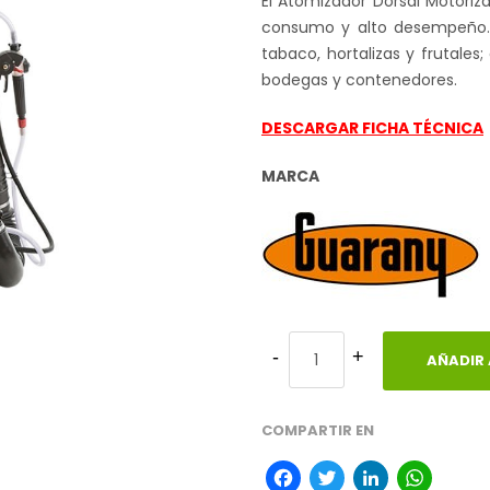
El Atomizador Dorsal Motori
consumo y alto desempeño. I
tabaco, hortalizas y frutales
bodegas y contenedores.
DESCARGAR FICHA TÉCNICA
MARCA
AÑADIR 
COMPARTIR EN
Facebook
Twitter
Linke
Wh