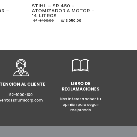
STIHL – SR 450 –
OR –
ATOMIZADOR A MOTOR –
14 LITROS
El
El
S/
3,100.00
S/
3,050.00
precio
precio
original
actual
era:
es:
S/ 3,100.00.
S/ 3,050.00.
E INFO
AÑADIR AL CARRITO
MORE INFO
LIBRO DE
TENCIÓN AL CLIENTE
RECLAMACIONES
92-1000-100
Nos interesa saber tu
ventas@fumicorp.com
opinión para seguir
mejorando