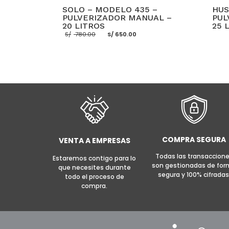
SOLO – MODELO 435 –
HUS
PULVERIZADOR MANUAL –
PUL
20 LITROS
25 
El
El
S/
780.00
S/
650.00
precio
precio
original
actual
era:
es:
S/ 780.00.
S/ 650.00.
LEER 
AÑADIR AL CARRITO
MORE INFO
COMPRA SEGURA
VENTA A EMPRESAS
Todas las transaccion
Estaremos contigo para lo
son gestionadas de fo
que necesites durante
segura y 100% cifradas
todo el proceso de
compra.