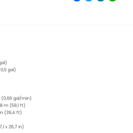
gal)
0,5 gal)
n (0,66 gal/min)
8 m (59,1 ft)
m (39,4 ft)
1 x 26,7 in)