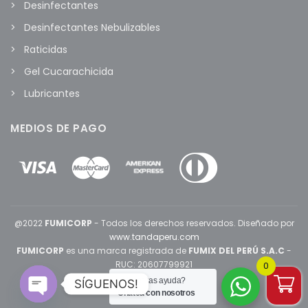
Desinfectantes
Desinfectantes Nebulizables
Raticidas
Gel Cucarachicida
Lubricantes
MEDIOS DE PAGO
@2022
FUMICORP
- Todos los derechos reservados. Diseñado por
www.tandaperu.com
FUMICORP
es una marca registrada de
FUMIX DEL PERÚ S.A.C
-
RUC: 20607799921
0
¿Necesitas ayuda?
SÍGUENOS!
Chatea con nosotros
Open