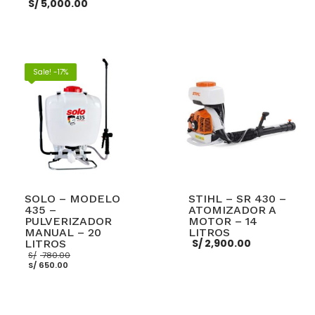
S/
5,000.00
AÑADIR AL CARRITO
AÑADIR AL CARRITO
Sale! -17%
SOLO – MODELO
STIHL – SR 430 –
435 –
ATOMIZADOR A
PULVERIZADOR
MOTOR – 14
MANUAL – 20
LITROS
S/
2,900.00
LITROS
El
S/
780.00
El
precio
S/
650.00
precio
original
actual
era:
es:
S/ 780.00.
S/ 650.00.
AÑADIR AL CARRITO